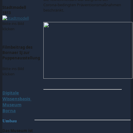
Corona-bedingten Präventionsmaßnahmen
Stadtmodell
beschränkt.
1813
Bitte ins Bild
klicken
Filmbeitrag des
Bornaer SJ zur
Puppenausstellung
Bitte ins Bild
klicken
Digitale
Wissensbasis
Museum
Borna
Umbau
Das Museum ist