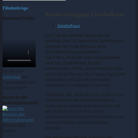
Filmbeiträge
Baubesichtigung Zwiebelhaus
MuseumsTrailer
Zwiebelhaus
Zum Tag des offenen Denkmals, am
Sonntag, dem 13. September, hatte das das
Museum der Stadt Borna zu einer
Baustellenführung eingeladen.
Falk Pidun, Architekt und Projektsteuerer
wird das „Zwiebelhaus“ für alle
Interessierten öffnen und wir werden über
erstellt vom
die Kunst am Bau von Kurt Feuerriegel, über
Videoclub
des
Geschichte und Zukunft des Hauses
"Gymnasiums Am
miteinander ins Gespräch kommen.
breiten Teich"
Treffpunkt war 14.00 Uhr und 15.00 Uhr am
Borna in der
Zwiebelhaus in der Bahnhofsstraße 34.
Reformationszeit
Dabei waren zahlreiche Interessenten die
den Ausführung von Frau Almut
Zimmermann und Herrn Pidun hörten und
im Anschluß das Haus besichtigten
Bitte ins Bild
konnten.
klicken
Die Teilnehmerzahl war aufgrund der