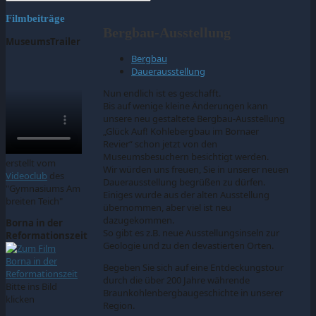
Filmbeiträge
Bergbau-Ausstellung
MuseumsTrailer
Bergbau
Dauerausstellung
Nun endlich ist es geschafft.
Bis auf wenige kleine Änderungen kann
unsere neu gestaltete Bergbau-Ausstellung
„Glück Auf! Kohlebergbau im Bornaer
Revier“ schon jetzt von den
Museumsbesuchern besichtigt werden.
erstellt vom
Wir würden uns freuen, Sie in unserer neuen
Videoclub
des
Dauerausstellung begrüßen zu dürfen.
"Gymnasiums Am
Einiges wurde aus der alten Ausstellung
breiten Teich"
übernommen, aber viel ist neu
dazugekommen.
Borna in der
So gibt es z.B. neue Ausstellungsinseln zur
Reformationszeit
Geologie und zu den devastierten Orten.
Begeben Sie sich auf eine Entdeckungstour
durch die über 200 Jahre währende
Bitte ins Bild
Braunkohlenbergbaugeschichte in unserer
klicken
Region.