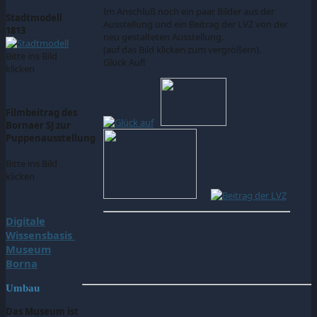
Im Anschluß noch ein paar Bilder aus der
Stadtmodell
Ausstellung und ein Beitrag der LVZ von der
1813
neu gestalteten Ausstellung.
(auf das Bild klicken zum vergrößern).
Bitte ins Bild
Glück Auf!
klicken
Filmbeitrag des
Bornaer SJ zur
Puppenausstellung
Bitte ins Bild
klicken
Digitale
Wissensbasis
Museum
Borna
Umbau
Das Museum ist