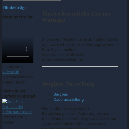
Filmbeiträge
Einchecken mit der Corona
MuseumsTrailer
Warnapp
In unserem Museum ist es ab heute möglich
sich auch mit der Corona Warnapp zu einem
Besuch anzumelden.
Erspart das Ausfüllen der
Kontaktnachverfolgung.
erstellt vom
Videoclub
des
"Gymnasiums Am
breiten Teich"
Bergbau-Ausstellung
Borna in der
Bergbau
Reformationszeit
Dauerausstellung
Nun endlich ist es geschafft.
Bis auf wenige kleine Änderungen kann
Bitte ins Bild
unsere neu gestaltete Bergbau-Ausstellung
klicken
„Glück Auf! Kohlebergbau im Bornaer
Revier“ schon jetzt von den