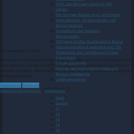
1919. Das Bornaer Land vor 100
Jahren
Der Bornaer Kasper einst und heute
Hans Bajohra - im Dienste der LVZ
Borna/Geithain
Vorstellung der digitalen
Wissensbasis
350 Jahre Großer Stadtbrand in Borna
Festveranstaltung anlässlich des 150.
Wir benutzen Cookies
Todestages des Orgelbauers Urban
Kreutzbach
Wir nutzen Cookies auf unserer Website. Einige von ihnen sind essenziell fü
Schule und Kohle
diese Website und die Nutzererfahrung zu verbessern (Tracking Cookies). Si
Königin der Instrumente erklang in
zulassen möchten. Bitte beachten Sie, dass bei einer Ablehnung womöglich n
Borna‘s Stadtkirche
Verfügung stehen.
Lindholmvortrag
Akzeptieren
Ablehnen
Seite 16 von 23
Weitere Informationen
|
Impressum
Start
Zurück
11
12
13
14
15