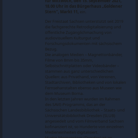
für Mittwoch, den 15. September 2021,
18.00 Uhr in das Bürgerhaus „Goldener
Stern“, Markt 11,
ein.
Der Freistaat Sachsen unterstützt seit 2019
die fachgerechte Retrodigitalisierung und
öffentliche Zugänglichmachung von
audiovisuellem Kulturgut und
Forschungsdokumenten mit sächsischem
Bezug.
Die analogen Medien – Magnettonbänder,
Filme von 8mm bis 35mm,
Selbstschnittplatten oder Videobänder –
stammen aus ganz unterschiedlichen
Quellen: aus Privathand, von Vereinen,
Stadtarchiven, Bibliotheken und von lokalen
Fernsehanstalten ebenso aus Museen wie
dem Museum Borna.
In den letzten Jahren wurden im Rahmen
des SAVE-Programms, das an der
Sächsischen Landesbibliothek – Staats- und
Universitätsbibliothek Dresden (SLUB)
angesiedelt und vom Filmverband Sachsen
kofinanziert ist, so Hunderte von einzelnen
Medieneinheiten digitalisiert.
Martin Morgenstern (Dresden) ist im