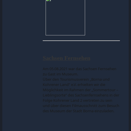
Sachsen Fernsehen
Am 05.08.2021 war das Sachsen Fernsehen
zu Gast im Museum.
Über den Tourismusverein „Borna und
Kohrener Land“ e.V. erhielten wir die
Möglichkeit im Rahmen der „Sommertour –
Lieblingsorte“ des Sachsenfernsehens in der
Folge Kohrener Land 2 vertreten zu sein
und über diesen Filmausschnitt zum Besuch
des Museum der Stadt Borna einzuladen.