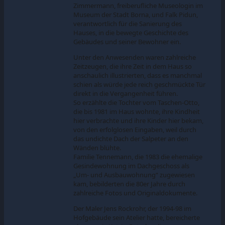
Zimmermann, freiberufliche Museologin im
Museum der Stadt Borna, und Falk Pidun,
verantwortlich für die Sanierung des
Hauses, in die bewegte Geschichte des
Gebäudes und seiner Bewohner ein.
Unter den Anwesenden waren zahlreiche
Zeitzeugen, die ihre Zeit in dem Haus so
anschaulich illustrierten, dass es manchmal
schien als würde jede reich geschmückte Tür
direkt in die Vergangenheit führen.
So erzählte die Tochter vom Taschen-Otto,
die bis 1981 im Haus wohnte, ihre Kindheit
hier verbrachte und ihre Kinder hier bekam,
von den erfolglosen Eingaben, weil durch
das undichte Dach der Salpeter an den
Wänden blühte.
Familie Tennemann, die 1983 die ehemalige
Gesindewohnung im Dachgeschoss als
„Um- und Ausbauwohnung“ zugewiesen
kam, bebilderten die 80er Jahre durch
zahlreiche Fotos und Originaldokumente.
Der Maler Jens Rockrohr, der 1994-98 im
Hofgebäude sein Atelier hatte, bereicherte