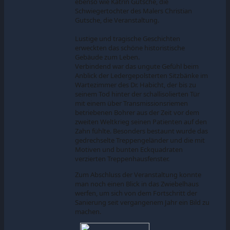
ebenso wie Katrin Gutsche, die
Schwiegertochter des Malers Christian
Gutsche, die Veranstaltung.
Lustige und tragische Geschichten
erweckten das schöne historistische
Gebäude zum Leben.
Verbindend war das ungute Gefühl beim
Anblick der Ledergepolsterten Sitzbänke im
Wartezimmer des Dr. Habicht, der bis zu
seinem Tod hinter der schallisolierten Tür
mit einem über Transmissionsriemen
betriebenen Bohrer aus der Zeit vor dem
zweiten Weltkrieg seinen Patienten auf den
Zahn fühlte. Besonders bestaunt wurde das
gedrechselte Treppengeländer und die mit
Motiven und bunten Eckquadraten
verzierten Treppenhausfenster.
Zum Abschluss der Veranstaltung konnte
man noch einen Blick in das Zwiebelhaus
werfen, um sich von dem Fortschritt der
Sanierung seit vergangenem Jahr ein Bild zu
machen.