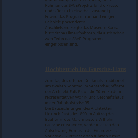
Rahmen des SAVEProjekts für die Presse-
und Öffentlichkeitsarbeit zuständig.
Er wird das Programm anhand einiger
Beispiele präsentieren.
Anschließend zeigte das Museum Borna
historische Filmaufnahmen, die auch schon
zum Teil in das SAVE-Programm
eingeflossen sind.
Hochbetrieb im Gutsche-Haus
Zum Tag des offenen Denkmals, traditionell
am zweiten Sonntag im September, öffnete
der Architekt Falk Pidun die Türen zu dem
repräsentativen Wohn- und Geschäftshaus
in der Bahnhofstraße 35.
Die Bauzeichnungen des Architekten
Heinrich Rust, die 1890 im Auftrag des
Bauherrn, des Malermeisters Wilhelm
Gutsche entstanden, verdeutlichten den
Aufschwung Bornas in der Gründerzeit.
Vor etwa 65 Interessierten führten Almut