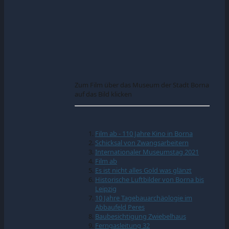
Zum Film über das Museum der Stadt Borna
auf das Bild klicken
Film ab - 110 Jahre Kino in Borna
Schicksal von Zwangsarbeitern
Internationaler Museumstag 2021
Film ab
Es ist nicht alles Gold was glänzt
Historische Luftbilder von Borna bis
Leipzig
10 Jahre Tagebauarchäologie im
Abbaufeld Peres
Baubesichtigung Zwiebelhaus
Ferngasleitung 32