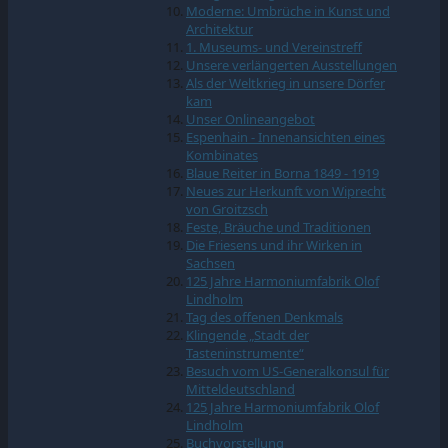
Moderne: Umbrüche in Kunst und
Architektur
1. Museums- und Vereinstreff
Unsere verlängerten Ausstellungen
Als der Weltkrieg in unsere Dörfer
kam
Unser Onlineangebot
Espenhain - Innenansichten eines
Kombinates
Blaue Reiter in Borna 1849 - 1919
Neues zur Herkunft von Wiprecht
von Groitzsch
Feste, Bräuche und Traditionen
Die Friesens und ihr Wirken in
Sachsen
125 Jahre Harmoniumfabrik Olof
Lindholm
Tag des offenen Denkmals
Klingende „Stadt der
Tasteninstrumente“
Besuch vom US-Generalkonsul für
Mitteldeutschland
125 Jahre Harmoniumfabrik Olof
Lindholm
Buchvorstellung