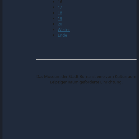
16
17
18
19
20
Weiter
Ende
Das Museum der Stadt Borna ist eine vom Kulturraum
Leipziger Raum geförderte Einrichtung.