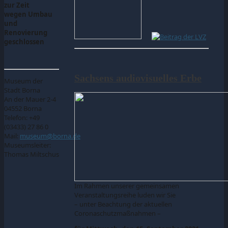
zur Zeit
wegen Umbau
und
Renovierung
geschlossen
Sachsens audiovisuelles Erbe
Museum der
Stadt Borna
An der Mauer 2-4
04552 Borna
Telefon: +49
(03433) 27 86 0
Mail:
museum@borna.de
Museumsleiter:
Thomas Miltschus
Im Rahmen unserer gemeinsamen
Veranstaltungsreihe luden wir Sie
– unter Beachtung der aktuellen
Coronaschutzmaßnahmen –