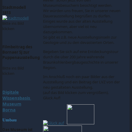
Museumsbesuchern besichtigt werden.
Stadtmodell
Wir würden uns freuen, Sie in unserer neuen
1813
Dauerausstellung begrüßen zu dürfen.
Einiges wurde aus der alten Ausstellung
Bitte ins Bild
übernommen, aber viel ist neu
klicken
dazugekommen.
So gibt es z.B. neue Ausstellungsinseln zur
Geologie und zu den devastierten Orten.
Filmbeitrag des
Begeben Sie sich auf eine Entdeckungstour
Bornaer SJ zur
durch die über 200 Jahre währende
Puppenausstellung
Braunkohlenbergbaugeschichte in unserer
Region.
Bitte ins Bild
klicken
Im Anschluß noch ein paar Bilder aus der
Ausstellung und ein Beitrag der LVZ von der
neu gestalteten Ausstellung.
Digitale
(auf das Bild klicken zum vergrößern).
Wissensbasis
Glück Auf!
Museum
Borna
Umbau
Das Museum ist